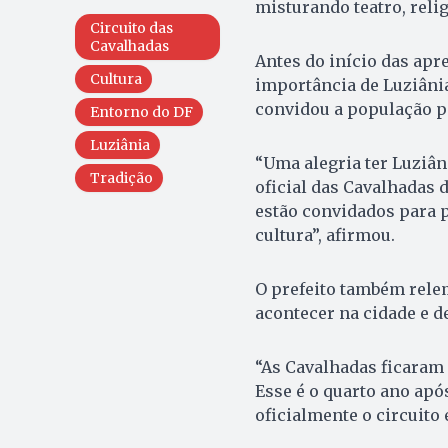
misturando teatro, relig
Circuito das
Cavalhadas
Antes do início das apr
Cultura
importância de Luziânia
convidou a população p
Entorno do DF
Luziânia
“Uma alegria ter Luziâni
Tradição
oficial das Cavalhadas d
estão convidados para p
cultura”, afirmou.
O prefeito também rele
acontecer na cidade e d
“As Cavalhadas ficaram
Esse é o quarto ano após
oficialmente o circuito 