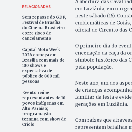
A abertura das Cavalhad
RELACIONADAS
em Luziânia, em um gran
neste sábado (16). Cons
Sem repasse do GDF,
emblemáticas de Goiás, 
Festival de Brasília
do Cinema Brasileiro
oficial do Circuito das 
corre risco de
cancelamento
O primeiro dia do evento
Capital Moto Week
encenação da caça da on
2026 começa em
símbolo histórico das 
Brasília com mais de
100 shows e
pela população.
expectativa de
público de 800 mil
pessoas
Neste ano, um dos aspe
de crianças acompanhan
Evento reúne
familiar da festa e evi
representantes de 10
povos indígenas em
gerações em Luziânia.
Alto Paraíso;
programação
termina com show de
Com raízes que atraves
Criolo
representam batalhas me