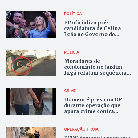
em Valparaíso de Goiás
POLÍTICA
PP oficializa pré-
candidatura de Celina
Leão ao Governo do
Distrito Federal
POLÍCIA
Moradores de
condomínio no Jardim
Ingá relatam sequência
de furtos; câmeras
registram suspeito com
TV e bicicleta
CRIME
Homem é preso no DF
durante operação que
apura crime contra
adolescente de 14 anos
OPERAÇÃO TRÓIA