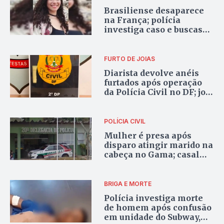
Brasiliense desaparece
na França; polícia
investiga caso e buscas
continuam em Lyon
FURTO DE JOIAS
Diarista devolve anéis
furtados após operação
da Polícia Civil no DF; joia
com rubi continua
desaparecida
POLÍCIA CIVIL
Mulher é presa após
disparo atingir marido na
cabeça no Gama; casal
diz que tiro foi acidental
BRIGA E MORTE
Polícia investiga morte
de homem após confusão
em unidade do Subway,