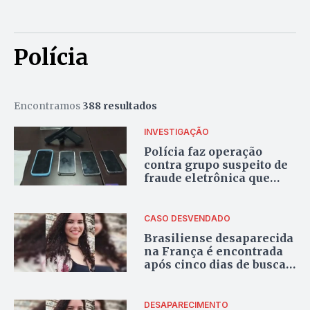
Polícia
Encontramos
388 resultados
INVESTIGAÇÃO
Polícia faz operação
contra grupo suspeito de
fraude eletrônica que
causou prejuízo de R$ 94
mil no DF
CASO DESVENDADO
Brasiliense desaparecida
na França é encontrada
após cinco dias de buscas
em Lyon
DESAPARECIMENTO