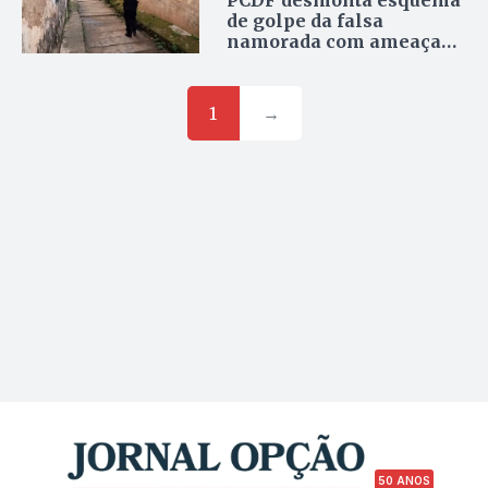
PCDF desmonta esquema
de golpe da falsa
namorada com ameaças
de facção criminosa e
cumpre mandados em
Pernambuco
1
→
50 ANOS