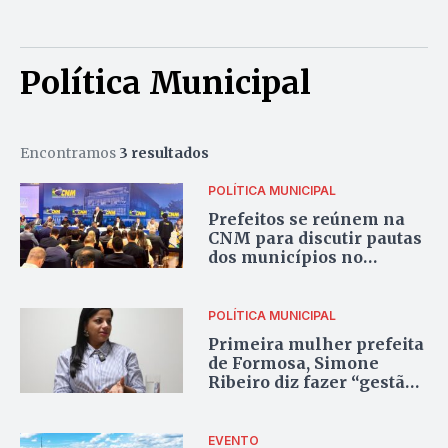
Política Municipal
Encontramos
3 resultados
POLÍTICA MUNICIPAL
Prefeitos se reúnem na
CNM para discutir pautas
dos municípios no
Congresso
POLÍTICA MUNICIPAL
Primeira mulher prefeita
de Formosa, Simone
Ribeiro diz fazer “gestão
de choque” ante dívidas e
demandas deixadas pela
gestão anterior
EVENTO