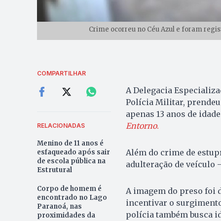
Crime ocorreu no Céu Azul e foram regi
COMPARTILHAR
A Delegacia Especializ
Polícia Militar, prend
apenas 13 anos de idade
Entorno
.
RELACIONADAS
Menino de 11 anos é
Além do crime de estupr
esfaqueado após sair
de escola pública na
adulteração de veículo 
Estrutural
Corpo de homem é
A imagem do preso foi d
encontrado no Lago
incentivar o surgimento
Paranoá, nas
polícia também busca i
proximidades da