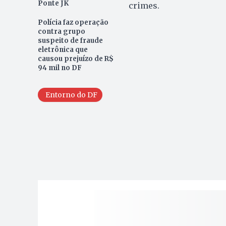
Ponte JK
crimes.
Polícia faz operação
contra grupo
suspeito de fraude
eletrônica que
causou prejuízo de R$
94 mil no DF
Entorno do DF