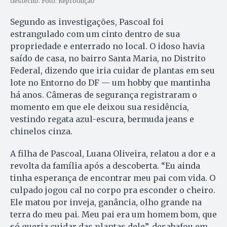
desfecho. Foto: Reprodução
Segundo as investigações, Pascoal foi
estrangulado com um cinto dentro de sua
propriedade e enterrado no local. O idoso havia
saído de casa, no bairro Santa Maria, no Distrito
Federal, dizendo que iria cuidar de plantas em seu
lote no Entorno do DF — um hobby que mantinha
há anos. Câmeras de segurança registraram o
momento em que ele deixou sua residência,
vestindo regata azul-escura, bermuda jeans e
chinelos cinza.
A filha de Pascoal, Luana Oliveira, relatou a dor e a
revolta da família após a descoberta. “Eu ainda
tinha esperança de encontrar meu pai com vida. O
culpado jogou cal no corpo pra esconder o cheiro.
Ele matou por inveja, ganância, olho grande na
terra do meu pai. Meu pai era um homem bom, que
só queria cuidar das plantas dele”, desabafou em