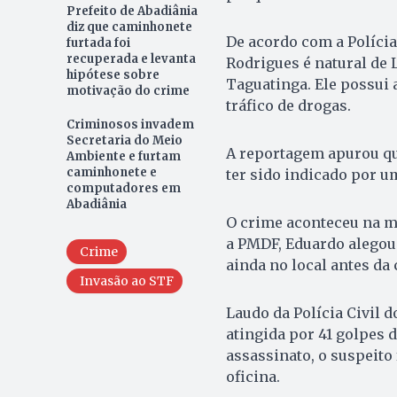
Prefeito de Abadiânia
diz que caminhonete
De acordo com a Polícia
furtada foi
recuperada e levanta
Rodrigues é natural de 
hipótese sobre
Taguatinga. Ele possui 
motivação do crime
tráfico de drogas.
Criminosos invadem
Secretaria do Meio
A reportagem apurou qu
Ambiente e furtam
caminhonete e
ter sido indicado por u
computadores em
Abadiânia
O crime aconteceu na ma
a PMDF, Eduardo alegou
Crime
ainda no local antes da
Invasão ao STF
Laudo da Polícia Civil d
atingida por 41 golpes 
assassinato, o suspeito
oficina.