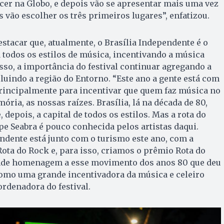
ecer na Globo, e depois vão se apresentar mais uma vez
s vão escolher os três primeiros lugares”, enfatizou.
estacar que, atualmente, o Brasília Independente é o
 todos os estilos de música, incentivando a música
isso, a importância do festival continuar agregando a
cluindo a região do Entorno. “Este ano a gente está com
principalmente para incentivar que quem faz música no
ria, as nossas raízes. Brasília, lá na década de 80,
, depois, a capital de todos os estilos. Mas a rota do
pe Seabra é pouco conhecida pelos artistas daqui.
endente está junto com o turismo este ano, com a
Rota do Rock e, para isso, criamos o prêmio Rota do
nde homenagem a esse movimento dos anos 80 que deu
 como uma grande incentivadora da música e celeiro
ordenadora do festival.