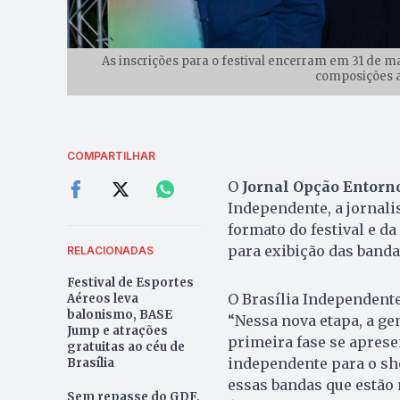
As inscrições para o festival encerram em 31 de 
composições a
COMPARTILHAR
O
Jornal Opção Entorn
Independente, a jornali
formato do festival e d
para exibição das banda
RELACIONADAS
Festival de Esportes
O Brasília Independente
Aéreos leva
balonismo, BASE
“Nessa nova etapa, a ge
Jump e atrações
primeira fase se aprese
gratuitas ao céu de
independente para o sh
Brasília
essas bandas que estão n
Sem repasse do GDF,