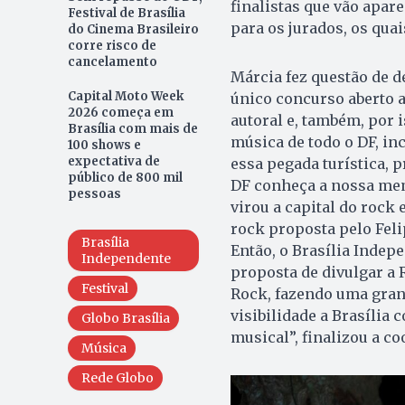
finalistas que vão apar
Festival de Brasília
para os jurados, os quai
do Cinema Brasileiro
corre risco de
cancelamento
Márcia fez questão de d
Capital Moto Week
único concurso aberto a
2026 começa em
autoral e, também, por 
Brasília com mais de
música de todo o DF, in
100 shows e
expectativa de
essa pegada turística, 
público de 800 mil
DF conheça a nossa memó
pessoas
virou a capital do rock e
rock proposta pelo Feli
Brasília
Então, o Brasília Indep
Independente
proposta de divulgar a 
Festival
Rock, fazendo uma gra
visibilidade a Brasília
Globo Brasília
musical”, finalizou a co
Música
Rede Globo