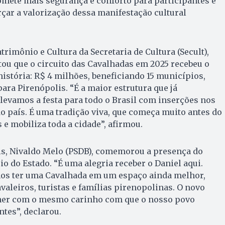
ete mais segurança e conforto para participantes e
rçar a valorização dessa manifestação cultural
rimônio e Cultura da Secretaria de Cultura (Secult),
tou que o circuito das Cavalhadas em 2025 recebeu o
istória: R$ 4 milhões, beneficiando 15 municípios,
ara Pirenópolis. “É a maior estrutura que já
evamos a festa para todo o Brasil com inserções nos
o país. É uma tradição viva, que começa muito antes do
e mobiliza toda a cidade”, afirmou.
is, Nivaldo Melo (PSDB), comemorou a presença do
io do Estado. “É uma alegria receber o Daniel aqui.
os ter uma Cavalhada em um espaço ainda melhor,
valeiros, turistas e famílias pirenopolinas. O novo
her com o mesmo carinho com que o nosso povo
ntes”, declarou.