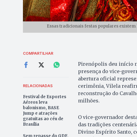
Essas tradicionais festas populares existem
COMPARTILHAR
Pirenópolis deu início 
presença do vice-govern
abertura oficial repres
cerimônia, Vilela reaf
RELACIONADAS
reconstrução do Cavalh
Festival de Esportes
milhões.
Aéreos leva
balonismo, BASE
Jump e atrações
O vice-governador desta
gratuitas ao céu de
das tradições centenári
Brasília
Divino Espírito Santo, 
Sem repasse do GDF,