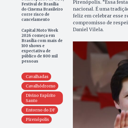
Pirenópolis. “Essa fest
Festival de Brasília
nacional. É uma tradiçã
do Cinema Brasileiro
corre risco de
feliz em celebrar esse 
cancelamento
compromisso de respeito
Daniel Vilela.
Capital Moto Week
2026 começa em
Brasília com mais de
100 shows e
expectativa de
público de 800 mil
pessoas
Cavalhadas
Cavalhódromo
Divino Espírito
Santo
Entorno do DF
Pirenópolis