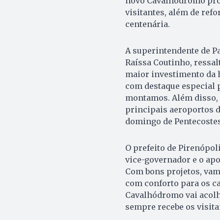
novo Cavalhódromo prom
visitantes, além de refo
centenária.
A superintendente de Pat
Raíssa Coutinho, ressal
maior investimento da h
com destaque especial p
montamos. Além disso, l
principais aeroportos d
domingo de Pentecostes 
O prefeito de Pirenópol
vice-governador e o apo
Com bons projetos, vam
com conforto para os ca
Cavalhódromo vai acol
sempre recebe os visita