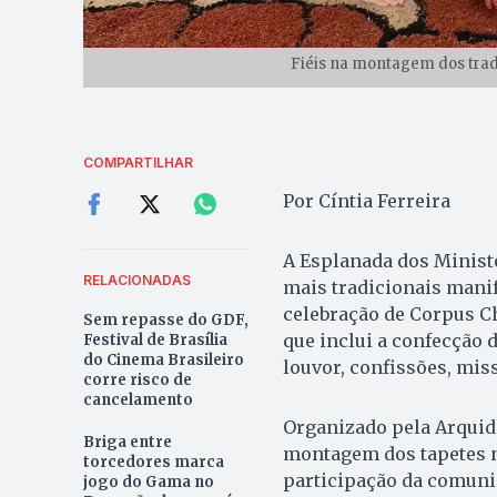
Fiéis na montagem dos tradi
COMPARTILHAR
Por Cíntia Ferreira
A Esplanada dos Ministér
RELACIONADAS
mais tradicionais manife
celebração de Corpus C
Sem repasse do GDF,
que inclui a confecção 
Festival de Brasília
do Cinema Brasileiro
louvor, confissões, mi
corre risco de
cancelamento
Organizado pela Arquidio
Briga entre
montagem dos tapetes no
torcedores marca
participação da comunid
jogo do Gama no