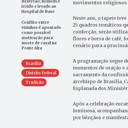
Bezerrão; homem é
movimentos religiosos d
ferido e levado ao
Hospital de Base
Neste ano, o tapete tev
Conflito entre
25 quadros temáticos qu
vizinhos é apontado
confecção, serão utiliz
como possível
motivação para
flores e borra de café,
morte de casal na
cenário para a procissão
Ponte Alta
A programação segue du
Brasília
momentos de oração e a
Distrito Federal
sacramento da confissão
arcebispo de Brasília, C
Tradição
Esplanada dos Ministér
Após a celebração eucar
luminosa, acompanhand
por bênçãos e manifesta