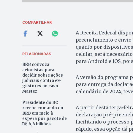
COMPARTILHAR
A Receita Federal dispon
preenchimento e envio 
quanto por dispositivos
celular, será necessário
RELACIONADAS
para Android e iOS, poi
BRB convoca
acionistas para
decidir sobre ações
A versão do programa p
judiciais contra ex-
para entrega da declara
gestores no caso
calendário de 2024, teve
Master
Presidente do BC
A partir desta terça-feira
recebe comando do
BRB em meio à
declaração pré-preenchi
espera por pacote de
facilitando o processo 
R$ 6,6 bilhões
rápido, essa opção dá pr