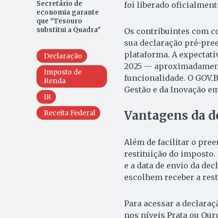
Secretário de
foi liberado oficialment
economia garante
que "Tesouro
substitui a Quadra"
Os contribuintes com co
sua declaração pré-pree
plataforma. A expectati
Declaração
2025 — aproximadamente
Imposto de
funcionalidade. O GOV.
Renda
Gestão e da Inovação em
IR
Vantagens da d
Receita Federal
Além de facilitar o pre
restituição do imposto.
e a data de envio da dec
escolhem receber a rest
Para acessar a declaraç
nos níveis Prata ou Ouro