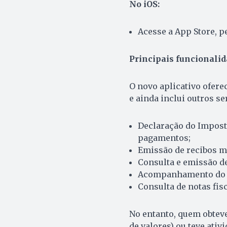
No iOS:
Acesse a App Store, pe
Principais funcionalid
O novo aplicativo ofere
e ainda inclui outros se
Declaração do Imposto
pagamentos;
Emissão de recibos mé
Consulta e emissão de
Acompanhamento do C
Consulta de notas fis
No entanto, quem obtev
de valores) ou teve ati