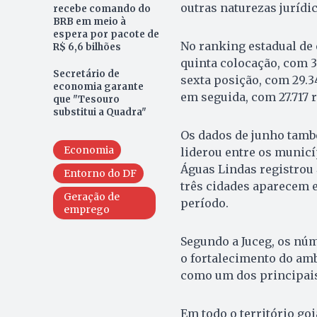
outras naturezas jurídic
recebe comando do
BRB em meio à
espera por pacote de
No ranking estadual de 
R$ 6,6 bilhões
quinta colocação, com 
Secretário de
sexta posição, com 29.
economia garante
em seguida, com 27.717 r
que "Tesouro
substitui a Quadra"
Os dados de junho tamb
Economia
liderou entre os munic
Águas Lindas registrou 
Entorno do DF
três cidades aparecem 
Geração de
período.
emprego
Segundo a Juceg, os nú
o fortalecimento do am
como um dos principais
Em todo o território go