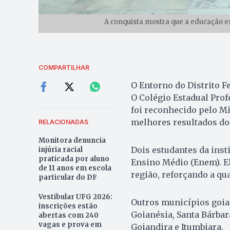
A conquista mostra que a educação em
COMPARTILHAR
O Entorno do Distrito F
O Colégio Estadual Pro
foi reconhecido pelo Mi
melhores resultados do
RELACIONADAS
Monitora denuncia
Dois estudantes da ins
injúria racial
praticada por aluno
Ensino Médio (Enem). E
de 11 anos em escola
região, reforçando a qu
particular do DF
Vestibular UFG 2026:
Outros municípios goi
inscrições estão
Goianésia, Santa Bárbara
abertas com 240
vagas e prova em
Goiandira e Itumbiara.