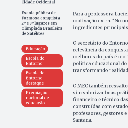
Cidade Ocidental
Escola pública de
Para a professora Lucie
Formosa conquista
motivação extra. “No no
2º e 3º lugares em
ingredientes principai
Olimpíada Brasileira
de Satélites
O secretário do Entorno
Educação
relevância da conquista
melhores do país é moti
Escola do
política educacional do
Entorno
transformando realidade
Escola do
Entorno
destaque
O MEC também ressaltou
sim valorizar boas prát
Premiação
nacional de
financeiro e técnico da
educação
construídas com estado
professores, gestores e
Santana.