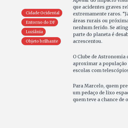
Apesar do impacto visua
que acidentes graves re
Cidade Ocidental
extremamente raros. “J
áreas rurais ou próxima
Entorno do DF
nenhum ferido. Se atin
Luziânia
parte do planeta é desa
acrescentou.
Objeto brilhante
O Clube de Astronomia 
aproximar a população d
escolas com telescópio
Para Marcelo, quem pre
um pedaço de lixo espac
quem teve a chance de o