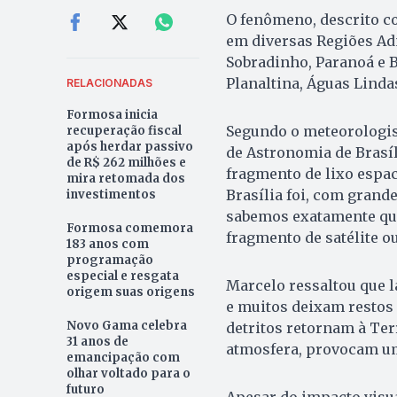
O fenômeno, descrito co
em diversas Regiões Adm
Sobradinho, Paranoá e 
Planaltina, Águas Lindas
RELACIONADAS
Formosa inicia
Segundo o meteorologis
recuperação fiscal
após herdar passivo
de Astronomia de Brasíl
de R$ 262 milhões e
fragmento de lixo espac
mira retomada dos
Brasília foi, com grand
investimentos
sabemos exatamente qua
Formosa comemora
fragmento de satélite ou
183 anos com
programação
especial e resgata
Marcelo ressaltou que l
origem suas origens
e muitos deixam restos
Novo Gama celebra
detritos retornam à Ter
31 anos de
atmosfera, provocam um
emancipação com
olhar voltado para o
futuro