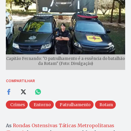
Capitão Fernando: "O patrulhamento é a essência do batalhão
da Rotam" (Foto: Divulgação)
COMPARTILHAR
Crimes
Entorno
Patrulhamento
Rotam
As
Rondas Ostensivas Táticas Metropolitanas