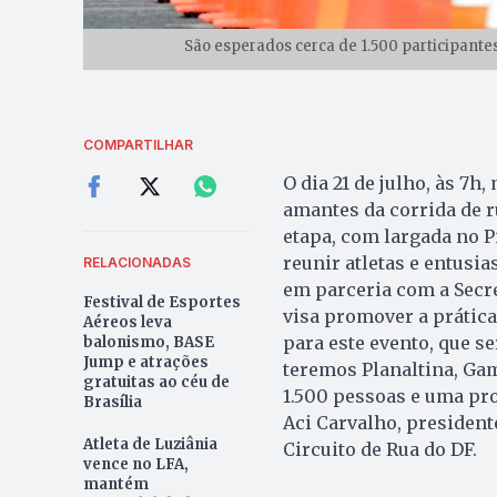
São esperados cerca de 1.500 participantes
COMPARTILHAR
O dia 21 de julho, às 7h
amantes da corrida de r
etapa, com largada no P
reunir atletas e entusi
RELACIONADAS
em parceria com a Secret
Festival de Esportes
visa promover a prática
Aéreos leva
para este evento, que s
balonismo, BASE
Jump e atrações
teremos Planaltina, Gam
gratuitas ao céu de
1.500 pessoas e uma pro
Brasília
Aci Carvalho, presiden
Atleta de Luziânia
Circuito de Rua do DF.
vence no LFA,
mantém