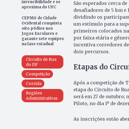
invencibilidade e se
São esperados cerca de 
aproxima do UFC
desafiadores de 5 km e 
dividindo os participant
CEPMG de Cidade
Ocidental conquista
um estímulo para a supe
oito pódios nos
primeiros colocados na 
Jogos Escolares e
por faixa etária e gêne
garante sete equipes
na fase estadual
incentiva corredores de 
dois percursos.
Circuito de Rua
do DF
Etapas do Circu
Competição
Após a competição de T
Corrida
etapa do Circuito de Ru
Regiões
será em 27 de outubro; 
Administrativas
Piloto, no dia 1º de dez
As inscrições estão abe