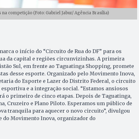
 na competição (Foto: Gabriel Jabur/ Agência Brasília)
, marca o início do “Circuito de Rua do DF” para os
ua da capital e regiões circunvizinhas. A primeira
istão Sul, em frente ao Taguatinga Shopping, promete
astas desse esporte. Organizado pelo Movimento Inova,
aria do Esporte e Lazer do Distrito Federal, o circuito
 esportiva e a integração social. “Estamos ansiosos
erá o primeiro de cinco etapas. Depois de Taguatinga,
a, Cruzeiro e Plano Piloto. Esperamos um público de
va tranquila para aquecer o novo circuito”, divulgou
te do Movimento Inova, organizador do