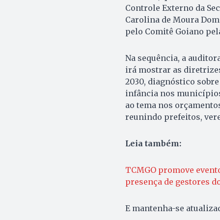
Controle Externo da Secr
Carolina de Moura Domi
pelo Comitê Goiano pela
Na sequência, a auditor
irá mostrar as diretriz
2030, diagnóstico sobr
infância nos municípios
ao tema nos orçamentos 
reunindo prefeitos, ve
Leia também:
TCMGO promove evento d
presença de gestores d
E mantenha-se atualiz