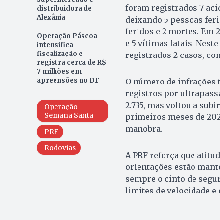
foram registrados 7 ac
distribuidora de
Alexânia
deixando 5 pessoas feri
feridos e 2 mortes. Em 2
Operação Páscoa
e 5 vítimas fatais. Neste
intensifica
fiscalização e
registrados 2 casos, co
registra cerca de R$
7 milhões em
apreensões no DF
O número de infrações 
registros por ultrapass
2.735, mas voltou a sub
Operação
Semana Santa
primeiros meses de 2026
manobra.
PRF
Rodovias
A PRF reforça que atitu
orientações estão manter
sempre o cinto de segur
limites de velocidade e 