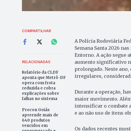
COMPARTILHAR
A Polícia Rodoviária Fed
Semana Santa 2026 nas r
Entorno. A ação segue a
aumento significativo 
RELACIONADAS
prolongado. Neste ano, 
Relatório da CLDF
irregulares, considerad
aponta que Metrô-DF
opera com frota
reduzida e cobra
Durante a operação, hav
explicações sobre
maior movimento. Além 
falhas no sistema
intensificar o combate a
Procon Goiás
e ao não uso de itens o
apreende mais de
640 produtos
vencidos em
Os dados recentes most
supermercado e