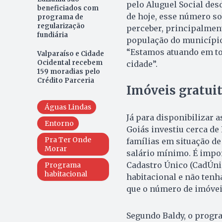
pelo Aluguel Social des
beneficiados com
de hoje, esse número so
programa de
regularização
perceber, principalment
fundiária
população do município 
“Estamos atuando em to
Valparaíso e Cidade
Ocidental recebem
cidade”.
159 moradias pelo
Crédito Parceria
Imóveis gratui
Águas Lindas
Já para disponibilizar 
Entorno
Goiás investiu cerca de
Pra Ter Onde
famílias em situação de
Morar
salário mínimo. É impor
Cadastro Único (CadÚni
Programa
habitacional
habitacional e não ten
que o número de imóveis
Segundo Baldy, o progr