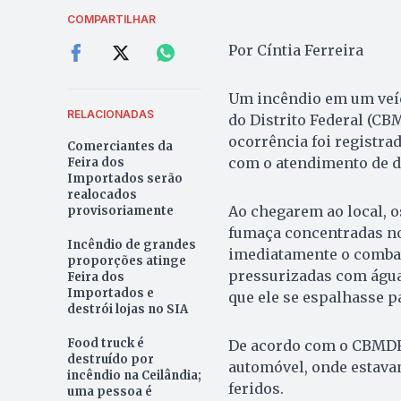
COMPARTILHAR
Por Cíntia Ferreira
Um incêndio em um veíc
RELACIONADAS
do Distrito Federal (CBM
ocorrência foi registra
Comerciantes da
com o atendimento de d
Feira dos
Importados serão
realocados
Ao chegarem ao local, 
provisoriamente
fumaça concentradas no
Incêndio de grandes
imediatamente o combat
proporções atinge
pressurizadas com água,
Feira dos
Importados e
que ele se espalhasse pa
destrói lojas no SIA
Food truck é
De acordo com o CBMDF, 
destruído por
automóvel, onde estava
incêndio na Ceilândia;
feridos.
uma pessoa é