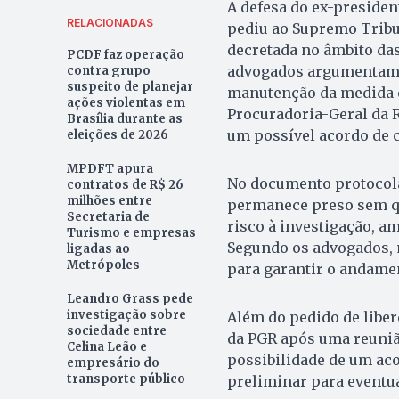
A defesa do ex-presiden
RELACIONADAS
pediu ao Supremo Tribun
decretada no âmbito da
PCDF faz operação
advogados argumentam q
contra grupo
suspeito de planejar
manutenção da medida 
ações violentas em
Procuradoria-Geral da R
Brasília durante as
um possível acordo de 
eleições de 2026
MPDFT apura
No documento protocola
contratos de R$ 26
milhões entre
permanece preso sem q
Secretaria de
risco à investigação, a
Turismo e empresas
Segundo os advogados, 
ligadas ao
Metrópoles
para garantir o andame
Leandro Grass pede
investigação sobre
Além do pedido de liber
sociedade entre
da PGR após uma reunião
Celina Leão e
possibilidade de um ac
empresário do
transporte público
preliminar para eventu