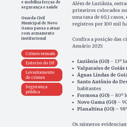
e mobiliza forças de
Além de Luziânia, outra
segurança e saúde
primeiros colocados no 
uma taxa de 60,1 casos,
Guarda Civil
Municipal de Novo
registros por 100 mil ha
Gama passa a atuar
com armamento
institucional
Confira a posição das c
Anuário 2025:
Crimes sexuais
Luziânia (GO)
– 13º l
Entorno do DF
Valparaíso de Goiás 
Levantamento
Águas Lindas de Goiá
de crimes
Santo Antônio do De
Segurança
habitantes
pública
Formosa (GO)
– 80º l
Novo Gama (GO)
– 90
Planaltina (GO)
– 98º
Os números evidenciam 