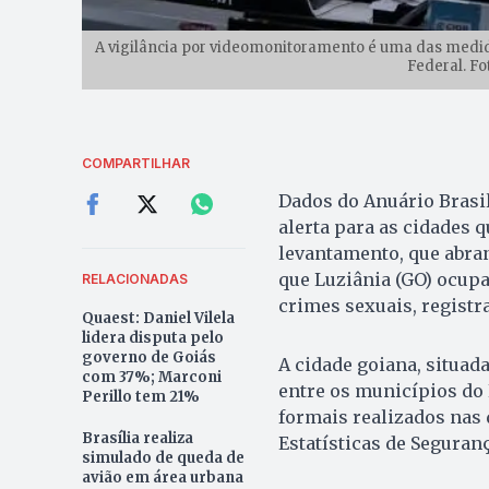
A vigilância por videomonitoramento é uma das medida
Federal. Fo
COMPARTILHAR
Dados do Anuário Brasi
alerta para as cidades 
levantamento, que abra
que Luziânia (GO) ocupa
RELACIONADAS
crimes sexuais, registr
Quaest: Daniel Vilela
lidera disputa pelo
governo de Goiás
A cidade goiana, situad
com 37%; Marconi
entre os municípios do 
Perillo tem 21%
formais realizados nas 
Brasília realiza
Estatísticas de Seguranç
simulado de queda de
avião em área urbana