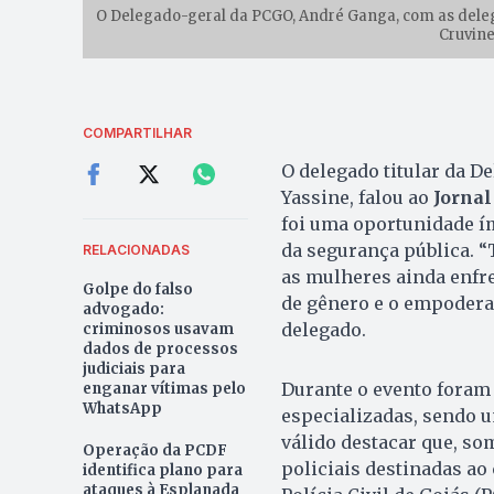
O Delegado-geral da PCGO, André Ganga, com as deleg
Cruvine
COMPARTILHAR
O delegado titular da D
Yassine, falou ao
Jornal
foi uma oportunidade í
da segurança pública. 
RELACIONADAS
as mulheres ainda enfre
Golpe do falso
de gênero e o empoderam
advogado:
delegado.
criminosos usavam
dados de processos
judiciais para
Durante o evento foram 
enganar vítimas pelo
WhatsApp
especializadas, sendo 
válido destacar que, so
Operação da PCDF
policiais destinadas ao
identifica plano para
ataques à Esplanada