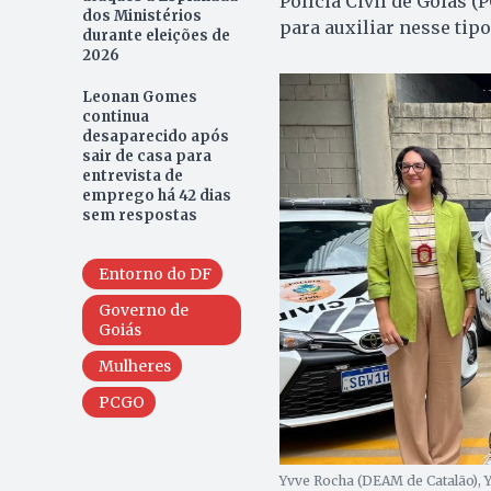
Polícia Civil de Goiás 
dos Ministérios
para auxiliar nesse tipo
durante eleições de
2026
Leonan Gomes
continua
desaparecido após
sair de casa para
entrevista de
emprego há 42 dias
sem respostas
Entorno do DF
Governo de
Goiás
Mulheres
PCGO
Yvve Rocha (DEAM de Catalão),