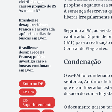
eletrônica que
propina enquanto era s
causou prejuízo de R$
A sentença descreveu qu
94 mil no DF
liberar irregularmente 
Brasiliense
desaparecida na
França é encontrada
Segundo a PM, ao avista
após cinco dias de
capturado. Depois de pr
buscas em Lyon
(IML) para a realização 
Brasiliense
Central de Flagrantes.
desaparece na
França; polícia
Condenação
investiga caso e
buscas continuam
em Lyon
O ex-PM foi condenado 
sentença, Antônio chefi
Entorno DF
que eram liberados esta
Ex-PM
desacordo com a legisla
Ex-
Superintendente
O documento narrou ta