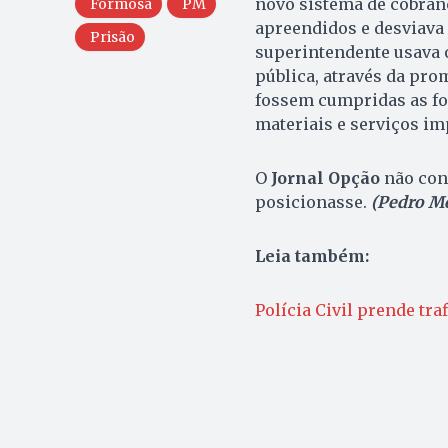
novo sistema de cobranç
Formosa
PM
apreendidos e desviava 
Prisão
superintendente usava o
pública, através da pr
fossem cumpridas as for
materiais e serviços im
O
Jornal Opção
não cons
posicionasse.
(Pedro M
Leia também:
Polícia Civil prende tr