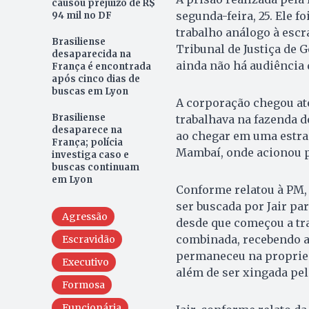
causou prejuízo de R$
segunda-feira, 25. Ele f
94 mil no DF
trabalho análogo à escr
Brasiliense
Tribunal de Justiça de 
desaparecida na
ainda não há audiência 
França é encontrada
após cinco dias de
buscas em Lyon
A corporação chegou at
Brasiliense
trabalhava na fazenda do
desaparece na
ao chegar em uma estra
França; polícia
Mambaí, onde acionou po
investiga caso e
buscas continuam
em Lyon
Conforme relatou à PM, 
ser buscada por Jair par
Agressão
desde que começou a tra
combinada, recebendo a
Escravidão
permaneceu na propried
Executivo
além de ser xingada pel
Formosa
Funcionária