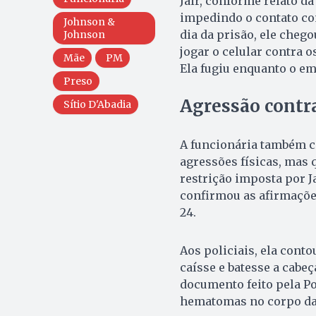
Jair, conforme relato da
impedindo o contato com
Johnson &
dia da prisão, ele chego
Johnson
jogar o celular contra o
Mãe
PM
Ela fugiu enquanto o e
Preso
Agressão contr
Sítio D'Abadia
A funcionária também c
agressões físicas, mas 
restrição imposta por Ja
confirmou as afirmações
24.
Aos policiais, ela conto
caísse e batesse a cabe
documento feito pela Pol
hematomas no corpo da