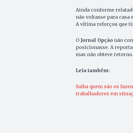
Ainda conforme relatado
não voltasse para casa e 
A vítima reforçou que t
O
Jornal Opção
não cons
posicionasse. A report
mas não obteve retorno
Leia também:
Saiba quem são os faze
trabalhadores em situa