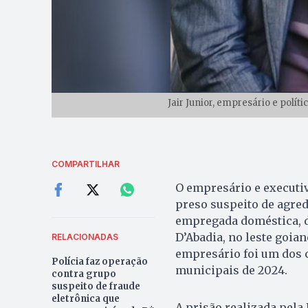
Jair Junior, empresário e polít
COMPARTILHAR
O empresário e executivo
preso suspeito de agred
empregada doméstica, de
D’Abadia, no leste goian
RELACIONADAS
empresário foi um dos c
Polícia faz operação
municipais de 2024.
contra grupo
suspeito de fraude
eletrônica que
A prisão realizada pela