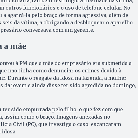
 funcionária, também restringiu a liberdade da vítima,
 outros funcionários e o uso de telefone celular. No
u a agarrá-la pelo braço de forma agressiva, além de
s seis da vítima, a obrigando a desbloquear o aparelho.
mpresário conversava com um gerente.
a a mãe
ontou à PM que a mãe do empresário era submetida a
que não tinha como denunciar os crimes devido à
ir. Durante o resgate da idosa na fazenda, a mulher
 da jovem e ainda disse ter sido agredida no domingo,
u ter sido empurrada pelo filho, o que fez com que
ça, assim como o braço. Imagens anexadas no
ícia Civil (PC), que investiga o caso, escancaram
 idosa.