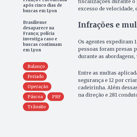
fiscalizações durante o
após cinco dias de
excesso de velocidade, 
buscas em Lyon
Brasiliense
Infrações e mul
desaparece na
França; polícia
investiga caso e
Os agentes expediram 1.0
buscas continuam
pessoas foram presas p
em Lyon
durante as abordagens, 
Balanço
Entre as multas aplicada
Feriado
segurança e 12 por cria
Operação
cadeirinha. Além dessa
na direção e 281 condut
Páscoa
PRF
Trânsito