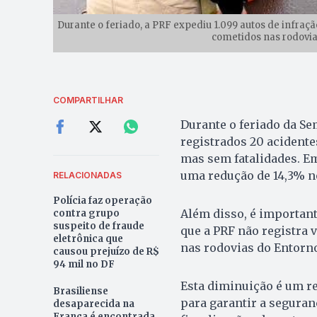
Durante o feriado, a PRF expediu 1.099 autos de infraçã
cometidos nas rodovias
COMPARTILHAR
Durante o feriado da Se
registrados 20 acidente
mas sem fatalidades. E
uma redução de 14,3% no
RELACIONADAS
Polícia faz operação
Além disso, é important
contra grupo
suspeito de fraude
que a PRF não registra 
eletrônica que
nas rodovias do Entorn
causou prejuízo de R$
94 mil no DF
Esta diminuição é um re
Brasiliense
para garantir a seguran
desaparecida na
França é encontrada