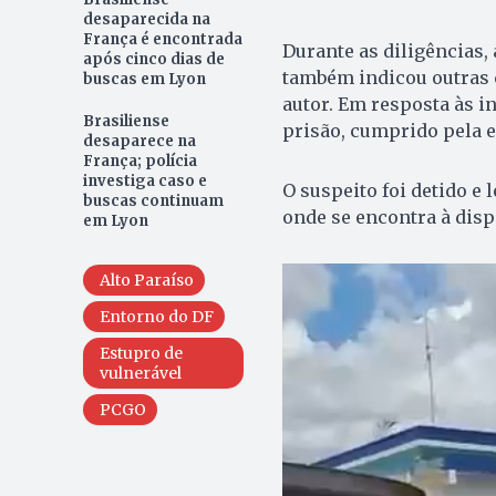
desaparecida na
França é encontrada
Durante as diligências,
após cinco dias de
também indicou outras
buscas em Lyon
autor. Em resposta às i
Brasiliense
prisão, cumprido pela e
desaparece na
França; polícia
investiga caso e
O suspeito foi detido e 
buscas continuam
onde se encontra à dispo
em Lyon
Alto Paraíso
Entorno do DF
Estupro de
vulnerável
PCGO