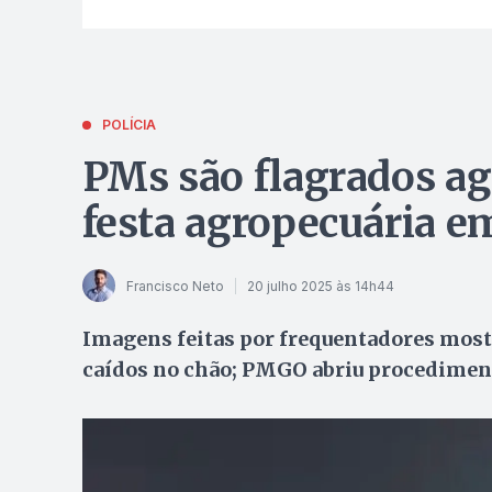
POLÍCIA
PMs são flagrados ag
festa agropecuária em
Francisco Neto
20 julho 2025 às 14h44
Imagens feitas por frequentadores most
caídos no chão; PMGO abriu procedimento