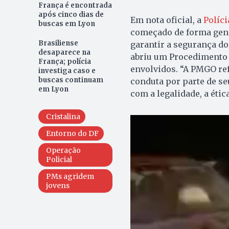
França é encontrada
após cinco dias de
Em nota oficial, a
Políci
buscas em Lyon
começado de forma gener
Brasiliense
garantir a segurança do
desaparece na
abriu um Procedimento A
França; polícia
envolvidos. “A PMGO re
investiga caso e
buscas continuam
conduta por parte de s
em Lyon
com a legalidade, a étic
Cristalina
Entorno do DF
Operação
Policial
PMs agridem
jovens