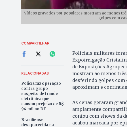
Vídeos gravados por populares mostram ao menos três
golpes com cas
COMPARTILHAR
Policiais militares for
Expoirrigação Cristalina
de Exposições Agropecu
mostram ao menos três 
RELACIONADAS
desferindo golpes com c
Polícia faz operação
aproximam e continuam
contra grupo
suspeito de fraude
eletrônica que
As cenas geraram grand
causou prejuízo de R$
amplamente compartilhad
94 mil no DF
contou com shows da du
Brasiliense
acabou marcada por epis
desaparecida na