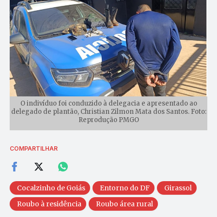
O indivíduo foi conduzido à delegacia e apresentado ao
delegado de plantão, Christian Zilmon Mata dos Santos. Foto:
Reprodução PMGO
COMPARTILHAR
Cocalzinho de Goiás
Entorno do DF
Girassol
Roubo à residência
Roubo área rural