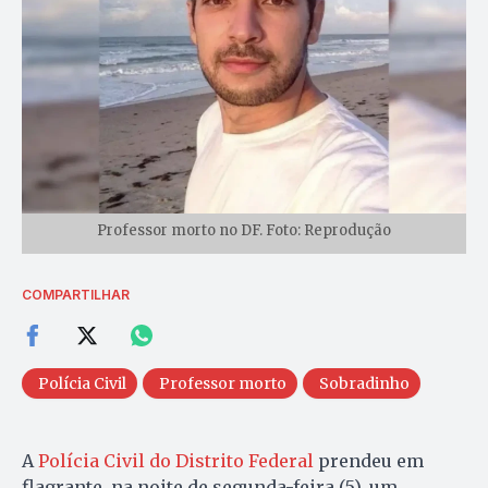
Professor morto no DF. Foto: Reprodução
COMPARTILHAR
Polícia Civil
Professor morto
Sobradinho
A
Polícia Civil do Distrito Federal
prendeu em
flagrante, na noite de segunda-feira (5), um