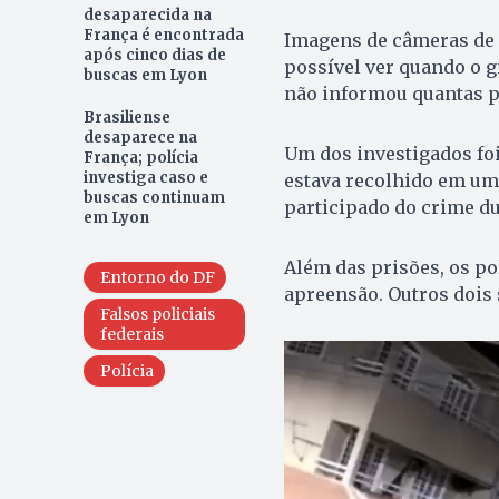
desaparecida na
França é encontrada
Imagens de câmeras de s
após cinco dias de
possível ver quando o gr
buscas em Lyon
não informou quantas p
Brasiliense
desaparece na
Um dos investigados foi
França; polícia
investiga caso e
estava recolhido em uma
buscas continuam
participado do crime d
em Lyon
Além das prisões, os p
Entorno do DF
apreensão. Outros dois
Falsos policiais
federais
Polícia