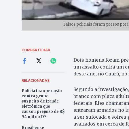
Falsos policiais foram presos por
COMPARTILHAR
Dois homens foram preso
um assalto contra um e
deste ano, no Guará, no 
RELACIONADAS
Segundo a investigação
Polícia faz operação
branco com placa adulte
contra grupo
suspeito de fraude
federais. Eles chamaram
eletrônica que
entraram armados no im
causou prejuízo de R$
a ser sufocada e sofreu
94 mil no DF
avaliados em cerca de R
Brasiliense