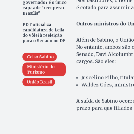
Nos bastidores, o nome 
governador é o único
é cotado para assumir a 
capaz de "recuperar
Brasília"
Outros ministros do U
PDT oficializa
candidatura de Leila
do Vôlei à reeleição
Além de Sabino, o União
para o Senado no DF
No entanto, ambos são 
Senado, Davi Alcolumbr
Celso Sabino
cargos. São eles:
Ministério do
Turismo
Juscelino Filho, titu
União Brasil
Waldez Góes, ministr
A saída de Sabino ocorr
prazo para que filiados