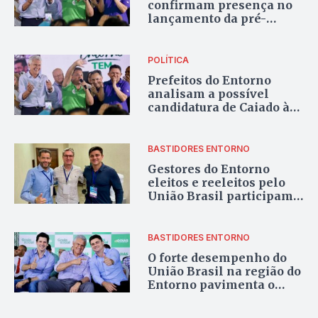
confirmam presença no
lançamento da pré-
candidatura de Ronaldo
Caiado à presidência
POLÍTICA
Prefeitos do Entorno
analisam a possível
candidatura de Caiado à
presidência em 2026
BASTIDORES ENTORNO
Gestores do Entorno
eleitos e reeleitos pelo
União Brasil participam
do evento “Prefeito de
Sucesso”
BASTIDORES ENTORNO
O forte desempenho do
União Brasil na região do
Entorno pavimenta o
caminho para 2026