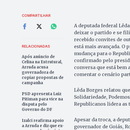
COMPARTILHAR
A deputada federal Lêda 
deixar o partido e se fi
recebido convites de ou
está mais avançada. O pr
RELACIONADAS
mudança para o Republic
Após anúncio de
confirmado pelo preside
Celina na Estrutural,
conversa que está bem a
Arruda acusa
governadora de
comentar o cenário part
copiar propostas de
campanha
Lêda Borges relatou que
PSD apresenta Luiz
Solidariedade, Podemos
Pitiman para vice na
Republicanos lidera as t
disputa pelo
Governo do DF
Apesar da troca, a depu
Izalci reafirma apoio
a Arruda e diz que ex-
governador de Goiás, Ro