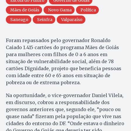
Escola do Futuro
Governo de Goiás
Mães de Goiás
Novo Gama
Política
Saneago
Seinfra
Valparaíso
Foram repassados pelo governador Ronaldo
Caiado 1.415 cartões do programa Mães de Goiás
para mulheres com filhos de 0 a 6 anos em
situação de vulnerabilidade social, além de 78
cartões Dignidade, projeto que beneficia pessoas
com idade entre 60 e 65 anos em situação de
pobreza ou de extrema pobreza.
Na oportunidade, o vice-governador Daniel Vilela,
em discurso, cobrou a responsabilidade dos
governos anteriores que, segundo ele, “pouco ou
quase nada” fizeram pela população que vive nas
cidades do entorno do DF. “Onde estava o dinheiro
do Governo de Goiás que deveria ter sido