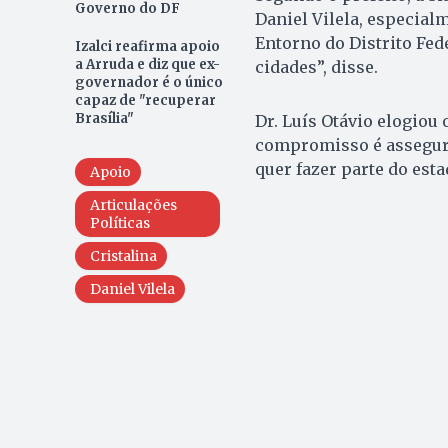
Governo do DF
Daniel Vilela, especial
Entorno do Distrito Fed
Izalci reafirma apoio
a Arruda e diz que ex-
cidades”, disse.
governador é o único
capaz de "recuperar
Brasília"
Dr. Luís Otávio elogiou
compromisso é assegura
quer fazer parte do esta
Apoio
Articulações
Políticas
Cristalina
Daniel Vilela