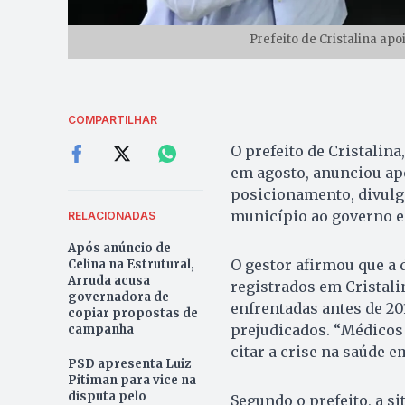
Prefeito de Cristalina apo
COMPARTILHAR
O prefeito de Cristalina
em agosto, anunciou apo
posicionamento, divulga
município ao governo e
RELACIONADAS
Após anúncio de
O gestor afirmou que a 
Celina na Estrutural,
Arruda acusa
registrados em Cristali
governadora de
enfrentadas antes de 20
copiar propostas de
prejudicados. “Médicos 
campanha
citar a crise na saúde e
PSD apresenta Luiz
Pitiman para vice na
disputa pelo
Segundo o prefeito, a s