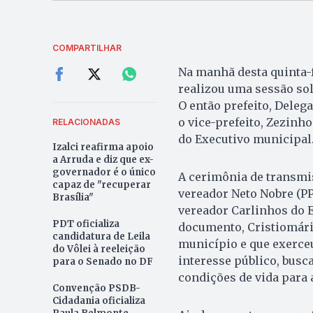
COMPARTILHAR
Na manhã desta quinta-f
realizou uma sessão so
O então prefeito, Delega
o vice-prefeito, Zezinh
RELACIONADAS
do Executivo municipal
Izalci reafirma apoio
a Arruda e diz que ex-
governador é o único
A cerimônia de transmis
capaz de "recuperar
vereador Neto Nobre (PP)
Brasília"
vereador Carlinhos do Eg
PDT oficializa
documento, Cristiomário
candidatura de Leila
município e que exerce
do Vôlei à reeleição
interesse público, bus
para o Senado no DF
condições de vida para 
Convenção PSDB-
Cidadania oficializa