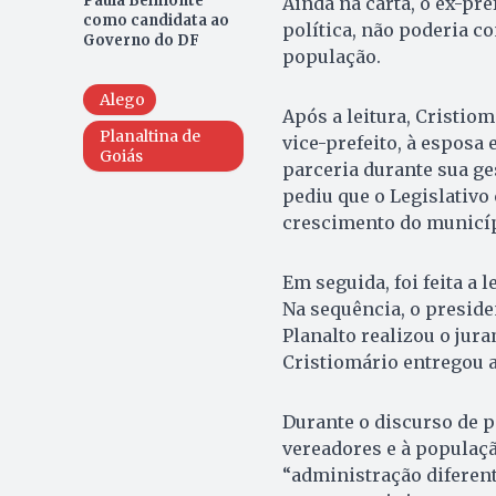
Paula Belmonte
Ainda na carta, o ex-pr
como candidata ao
política, não poderia co
Governo do DF
população.
Alego
Após a leitura, Cristi
Planaltina de
vice-prefeito, à esposa 
Goiás
parceria durante sua ge
pediu que o Legislativo
crescimento do municíp
Em seguida, foi feita a 
Na sequência, o preside
Planalto realizou o jura
Cristiomário entregou a
Durante o discurso de p
vereadores e à populaçã
“administração diferent