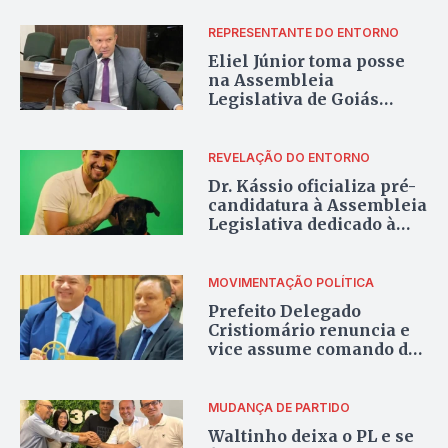
Corrêa
REPRESENTANTE DO ENTORNO
Eliel Júnior toma posse
na Assembleia
Legislativa de Goiás
nesta terça-feira
REVELAÇÃO DO ENTORNO
Dr. Kássio oficializa pré-
candidatura à Assembleia
Legislativa dedicado à
causa animal e inclusão
MOVIMENTAÇÃO POLÍTICA
Prefeito Delegado
Cristiomário renuncia e
vice assume comando da
Prefeitura de Planaltina
MUDANÇA DE PARTIDO
Waltinho deixa o PL e se