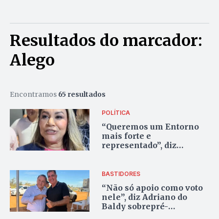
Resultados do marcador:
Alego
Encontramos
65 resultados
POLÍTICA
“Queremos um Entorno
mais forte e
representado”, diz
Joscilene Mangão em ato
político no Novo Gama
BASTIDORES
“Não só apoio como voto
nele”, diz Adriano do
Baldy sobrepré-
candidatura de Fábio