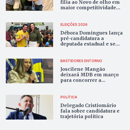
filia ao Novo de olho em
maior competitividade
eleitoral
ELEIÇÕES 2026
Débora Domingues lança
pré-candidatura a
deputada estadual e se
filia ao Podemos
BASTIDORES ENTORNO
Joscilene Mangão
deixará MDB em março
para concorrer a
candidatura a deputada
estadual por Goiás
POLÍTICA
Delegado Cristiomário
fala sobre candidatura e
trajetória política