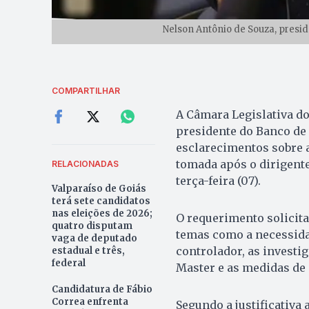
Nelson Antônio de Souza, presid
COMPARTILHAR
A Câmara Legislativa do
presidente do Banco de 
esclarecimentos sobre a
tomada após o dirigente
RELACIONADAS
terça-feira (07).
Valparaíso de Goiás
terá sete candidatos
nas eleições de 2026;
O requerimento solicit
quatro disputam
temas como a necessidad
vaga de deputado
controlador, as investi
estadual e três,
federal
Master e as medidas de
Candidatura de Fábio
Correa enfrenta
Segundo a justificativa