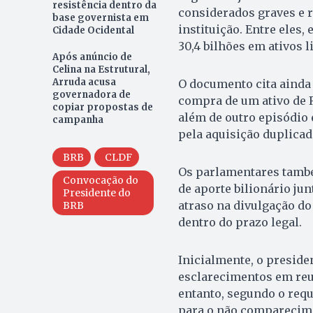
resistência dentro da
considerados graves e r
base governista em
instituição. Entre eles
Cidade Ocidental
30,4 bilhões em ativos l
Após anúncio de
Celina na Estrutural,
Arruda acusa
O documento cita ainda
governadora de
compra de um ativo de 
copiar propostas de
além de outro episódio
campanha
pela aquisição duplicad
BRB
CLDF
Os parlamentares tamb
Convocação do
de aporte bilionário ju
Presidente do
atraso na divulgação do
BRB
dentro do prazo legal.
Inicialmente, o preside
esclarecimentos em reun
entanto, segundo o requ
para o não comparecim