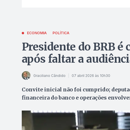
ECONOMIA
POLÍTICA
Presidente do BRB é
após faltar a audiênc
Graciliano Cândido
07 abril 2026 às 10h30
Convite inicial não foi cumprido; deput
financeira do banco e operações envolv