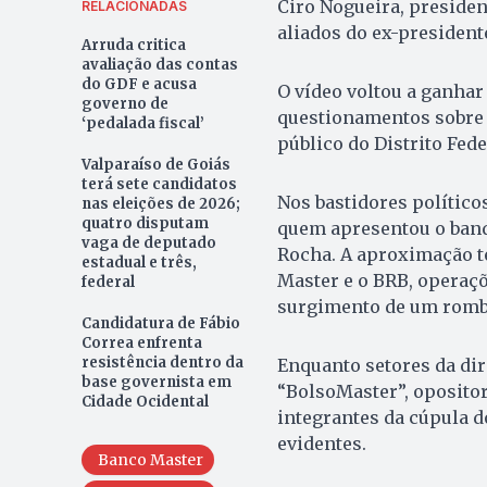
Ciro Nogueira, presiden
RELACIONADAS
aliados do ex-president
Arruda critica
avaliação das contas
do GDF e acusa
O vídeo voltou a ganha
governo de
questionamentos sobre 
‘pedalada fiscal’
público do Distrito Fede
Valparaíso de Goiás
terá sete candidatos
Nos bastidores políticos
nas eleições de 2026;
quatro disputam
quem apresentou o banqu
vaga de deputado
Rocha. A aproximação t
estadual e três,
Master e o BRB, operaçõe
federal
surgimento de um rombo 
Candidatura de Fábio
Correa enfrenta
resistência dentro da
Enquanto setores da dir
base governista em
“BolsoMaster”, oposito
Cidade Ocidental
integrantes da cúpula d
evidentes.
Banco Master