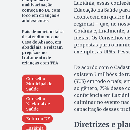
Luziânia, essas confer
multivacinação
Educação na Saúde para 
começa no DF com
foco em crianças e
acontecem em quatro fas
adolescentes
regional – que, no noss
Goiânia e, finalmente, 
Pais denunciam falta
de atendimento na
ideias’. Os Conselhos d
Casa do Abraço, em
propostas para o municí
Abadiânia, e relatam
exemplo, as UPAs. Pesso
prejuízos no
tratamento de
crianças com TEA
De acordo com o Cadast
existem 3 milhões de t
Conselho
(SUS) em todo o país; e
Municipal de
ao gênero, 75% desse co
Saúde
conferência em Luziâni
Conselho
culminar no evento naci
Nacional de
capacitação desses prof
Saúde
Entorno DF
Diretrizes e pl
Luziânia