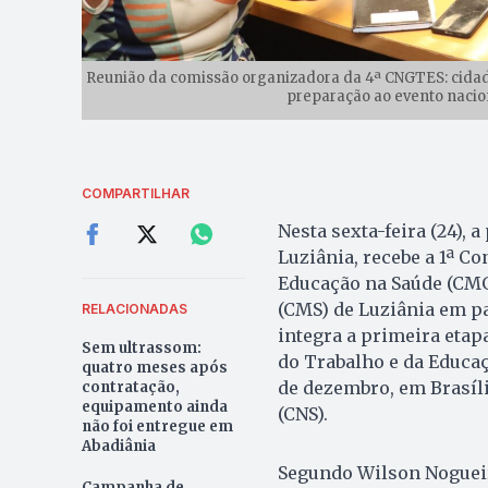
Reunião da comissão organizadora da 4ª CNGTES: cida
preparação ao evento nacion
COMPARTILHAR
Nesta sexta-feira (24), a
Luziânia, recebe a 1ª C
Educação na Saúde (CMG
(CMS) de Luziânia em pa
RELACIONADAS
integra a primeira etap
Sem ultrassom:
do Trabalho e da Educaç
quatro meses após
de dezembro, em Brasíli
contratação,
equipamento ainda
(CNS).
não foi entregue em
Abadiânia
Segundo Wilson Nogueir
Campanha de