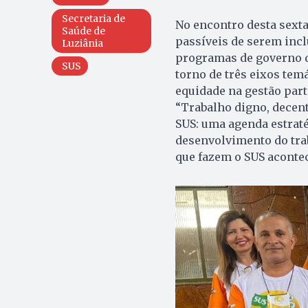
Secretaria de
No encontro desta sexta
Saúde de
passíveis de serem incl
Luziânia
programas de governo d
SUS
torno de três eixos temá
equidade na gestão part
“Trabalho digno, decen
SUS: uma agenda estraté
desenvolvimento do tra
que fazem o SUS acontec