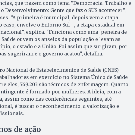
ências, que trazem como tema “Democracia, Trabalho e
o Desenvolvimento: Gente que faz o SUS acontecer”,
es. “A primeira é municipal, depois vem a etapa
o caso, envolve o Entorno Sul –, a etapa estadual em
a nacional”, explica. “Funciona como uma ‘peneira de
e Saúde ouvem os anseios da população e levam as
pio, o estado e a União. Foi assim que surgiram, por
as sugeriram e o governo acatou”, detalha.
ro Nacional de Estabelecimentos de Saúde (CNES),
rabalhadores em exercício no Sistema Único de Saúde
ntre eles, 769.203 são técnicos de enfermagem. Quanto
ntingente é formado por mulheres. A ideia, com a
a, assim como nas conferências seguintes, até
onal, é buscar o reconhecimento, a valorização e
issionais.
anos de ação