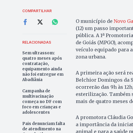
COMPARTILHAR
O município de
Novo G
(12) um passo importan
pública. A 1ª Promotoria
de Goiás (MPGO), acomp
RELACIONADAS
veículo equipado para a
Sem ultrassom:
zona urbana.
quatro meses após
contratação,
equipamento ainda
A primeira ação será rea
não foi entregue em
Belchior Domingos da Si
Abadiânia
ocorrerão das 9h às 12h
Campanha de
esterilização. Também 
multivacinação
mais de quatro meses de
começa no DF com
foco em crianças e
adolescentes
A promotora Cláudia Go
Pais denunciam falta
a importância da inicia
de atendimento na
animal e para a saúde pú