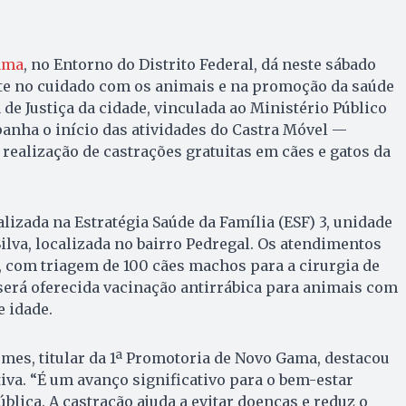
ama
, no Entorno do Distrito Federal, dá neste sábado
te no cuidado com os animais e na promoção da saúde
 de Justiça da cidade, vinculada ao Ministério Público
anha o início das atividades do Castra Móvel —
 realização de castrações gratuitas em cães e gatos da
lizada na Estratégia Saúde da Família (ESF) 3, unidade
lva, localizada no bairro Pedregal. Os atendimentos
, com triagem de 100 cães machos para a cirurgia de
será oferecida vacinação antirrábica para animais com
 idade.
mes, titular da 1ª Promotoria de Novo Gama, destacou
tiva. “É um avanço significativo para o bem-estar
blica. A castração ajuda a evitar doenças e reduz o