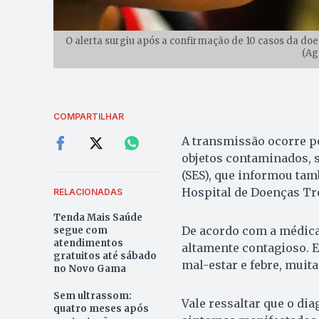
O alerta surgiu após a confirmação de 10 casos da do
(Ag
COMPARTILHAR
A transmissão ocorre p
objetos contaminados, 
(SES), que informou ta
Hospital de Doenças Tr
RELACIONADAS
Tenda Mais Saúde
De acordo com a médica 
segue com
atendimentos
altamente contagioso. El
gratuitos até sábado
mal-estar e febre, muit
no Novo Gama
Sem ultrassom:
Vale ressaltar que o dia
quatro meses após