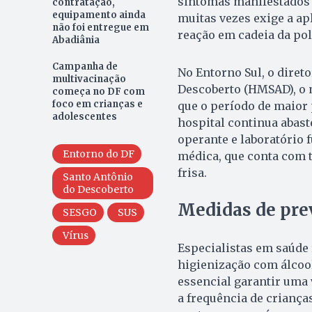
sintomas manifestados 
contratação,
equipamento ainda
muitas vezes exige a ap
não foi entregue em
reação em cadeia da pol
Abadiânia
Campanha de
No Entorno Sul, o diret
multivacinação
Descoberto (HMSAD), o m
começa no DF com
foco em crianças e
que o período de maior 
adolescentes
hospital continua abast
operante e laboratório
Entorno do DF
médica, que conta com t
frisa.
Santo Antônio
do Descoberto
Medidas de pre
SESGO
SUS
Vírus
Especialistas em saúde
higienização com álcool
essencial garantir uma
a frequência de criança