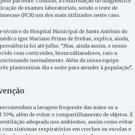
pelo paciente. Contudo, a confirmação do diagnóstico
licação de exames laboratoriais, sendo o teste de
imerase (PCR) um dos mais utilizados neste caso.
or-técnico do Hospital Municipal de Santo Antônio do
édico Igor Mariano Primo de Freitas, explica, ainda,
prevalência foi até julho. “Mas, ainda assim, o nosso
ecido com corticoides, broncodilatadores, raio-x
 funcionando normalmente. Além da nossa equipe
rês plantonistas dia e noite para atender à população”,
venção
 recomendam a lavagem frequente das mãos ou a
 70%, além de evitar o compartilhamento de objetos. É
 ventilação adequada nos ambientes, assim como evitar
s com sintomas respiratórios em creches ou escolas e