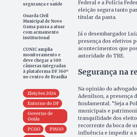
Federal e a Polícia Fede
segurança e saúde
eleição segura tanto par
Guarda Civil
titular da pasta.
Municipal de Novo
Gama passa a atuar
com armamento
Já o desembargador Luiz
institucional
presença dos efetivos po
acontecimentos que poss
CONIC amplia
monitoramento e
autoridade do TRE.
deve chegar a 500
câmeras integradas
Segurança na r
à plataforma DF 360º
no centro de Brasília
Na opinião do advogado 
Eleições 2024
Adenilson, a presença d
fundamental. “Seja a Pol
Entorno do DF
municipais e patrimonia
Governo de
tranquilidade dos eleit
Goiás
recorrente da boca de u
PCGO
PMGO
influência e impedir a 