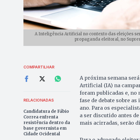
A Inteligência Artificial no contexto das eleições s
propaganda eleitoral, no Suprem
COMPARTILHAR
A próxima semana será d
Artificial (IA) na camp
foram publicadas e, no 
fase de debate sobre as
RELACIONADAS
ano. Para os especialis
Candidatura de Fábio
a ser discutido antes 
Correa enfrenta
mais acirradas, serão 
resistência dentro da
base governista em
Cidade Ocidental
Para o advogado eleitora