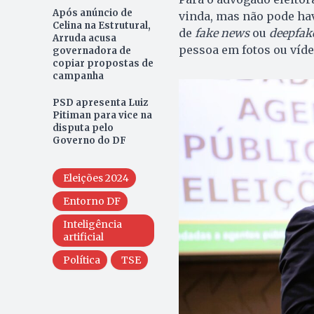
Após anúncio de
vinda, mas não pode hav
Celina na Estrutural,
de
fake news
ou
deepfak
Arruda acusa
pessoa em fotos ou víde
governadora de
copiar propostas de
campanha
PSD apresenta Luiz
Pitiman para vice na
disputa pelo
Governo do DF
Eleições 2024
Entorno DF
Inteligência
artificial
Política
TSE