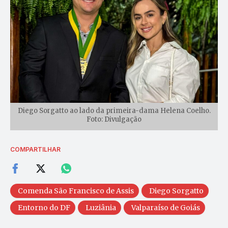
Diego Sorgatto ao lado da primeira-dama Helena Coelho.
Foto: Divulgação
COMPARTILHAR
Comenda São Francisco de Assis
Diego Sorgatto
Entorno do DF
Luziânia
Valparaíso de Goiás