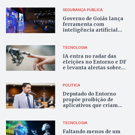
SEGURANÇA PÚBLICA
Governo de Goiás lança
ferramenta com
inteligência artificial
para reforçar combate ao
crime
TECNOLOGIA
IA entra no radar das
eleições no Entorno e DF
e levanta alertas sobre
uso na política pública
POLÍTICA
Deputado do Entorno
propõe proibição de
aplicativos que criam
imagens de IA, em Goiás
TECNOLOGIA
Faltando menos de um