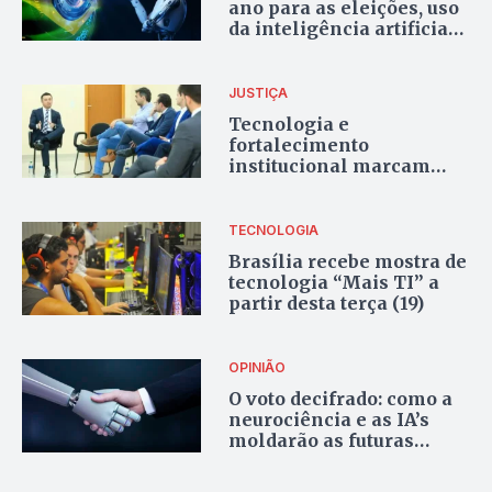
ano para as eleições, uso
da inteligência artificial
acende alerta no Entorno
JUSTIÇA
Tecnologia e
fortalecimento
institucional marcam
encontro do MP em
Formosa
TECNOLOGIA
Brasília recebe mostra de
tecnologia “Mais TI” a
partir desta terça (19)
OPINIÃO
O voto decifrado: como a
neurociência e as IA’s
moldarão as futuras
eleições