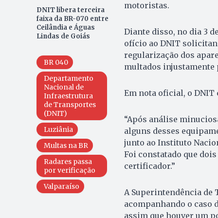
motoristas.
DNIT libera terceira
faixa da BR-070 entre
Ceilândia e Águas
Diante disso, no dia 3
Lindas de Goiás
ofício ao DNIT solicita
regularização dos apare
BR 040
multados injustamente p
Departamento
Nacional de
Em nota oficial, o DNIT
Infraestrutura
de Transportes
(DNIT)
“Após análise minuciosa
Luziânia
alguns desses equipamen
junto ao Instituto Naci
Multas na BR
Foi constatado que dois
Radares passa
certificador.”
por verificação
Valparaíso
A Superintendência de T
acompanhando o caso de
assim que houver um po