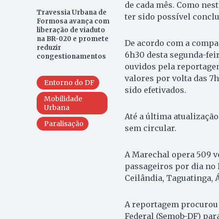
de cada mês. Como nest
Travessia Urbana de
ter sido possível concl
Formosa avança com
liberação de viaduto
na BR-020 e promete
De acordo com a compan
reduzir
6h30 desta segunda-feira
congestionamentos
ouvidos pela reportage
valores por volta das 
Entorno do DF
sido efetivados.
Mobilidade
Urbana
Até a última atualizaç
Paralisação
sem circular.
A Marechal opera 509 ve
passageiros por dia no 
Ceilândia, Taguatinga, Á
A reportagem procurou a
Federal (Semob-DF) para