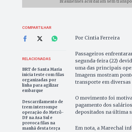
Brasilienses acordaram sem transpo
COMPARTILHAR
Por Cintia Ferreira
Passageiros enfrentara
RELACIONADAS
segunda-feira (22) devi
uma das principais oper
BRT de Santa Maria
Imagens mostram pontos
inicia teste com filas
organizadas por
transporte em diversas
linha para agilizar
embarque
O movimento foi motiva
Descarrilamento de
pagamento dos salários,
trem interrompe
depositados na última se
operação do Metrô-
DF na Asa Sul e
provoca filas na
Em nota, a Marechal inf
manhã desta terça