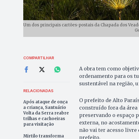
Um dos principais cartões-postais da Chapada dos Veade
G
COMPARTILHAR
A obra tem como objetiv
ordenamento para os tu
sustentável na região, 
RELACIONADAS
O prefeito de Alto Para
Após ataque de onça
construído fora da área
a criança, Santuário
Volta da Serra reabre
preservando o espaço pr
trilhas e cachoeiras
externa, no acostamento
para visitação
não vai ter acesso livre
Mirtilo transforma
prefeito.