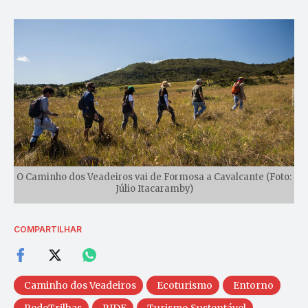
O Caminho dos Veadeiros vai de Formosa a Cavalcante (Foto:
Júlio Itacaramby)
COMPARTILHAR
Caminho dos Veadeiros
Ecoturismo
Entorno
RedeTrilhas
RIDE
Turismo Sustentável